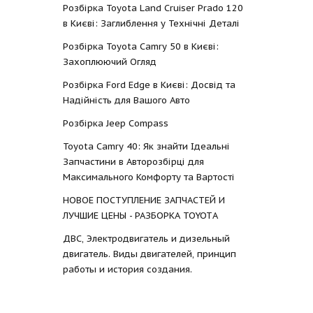
Розбірка Toyota Land Cruiser Prado 120
в Києві: Заглиблення у Технічні Деталі
Розбірка Toyota Camry 50 в Києві:
Захоплюючий Огляд
Розбірка Ford Edge в Києві: Досвід та
Надійність для Вашого Авто
Розбірка Jeep Compass
Toyota Camry 40: Як знайти Ідеальні
Запчастини в Авторозбірці для
Максимального Комфорту та Вартості
НОВОЕ ПОСТУПЛЕНИЕ ЗАПЧАСТЕЙ И
ЛУЧШИЕ ЦЕНЫ - РАЗБОРКА TOYOTА
ДВС, Электродвигатель и дизельный
двигатель. Виды двигателей, принцип
работы и история создания.