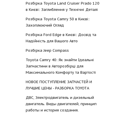
Розбірка Toyota Land Cruiser Prado 120
в Києві: Заглиблення у Технічні Деталі
Розбірка Toyota Camry 50 в Києві:
Захоплюючий Огляд
Розбірка Ford Edge в Києві: Досвід та
Надійність для Вашого Авто
Розбірка Jeep Compass
Toyota Camry 40: Як знайти Ідеальні
Запчастини в Авторозбірці для
Максимального Комфорту та Вартості
НОВОЕ ПОСТУПЛЕНИЕ ЗАПЧАСТЕЙ И
ЛУЧШИЕ ЦЕНЫ - РАЗБОРКА TOYOTА
ДВС, Электродвигатель и дизельный
двигатель. Виды двигателей, принцип
работы и история создания.