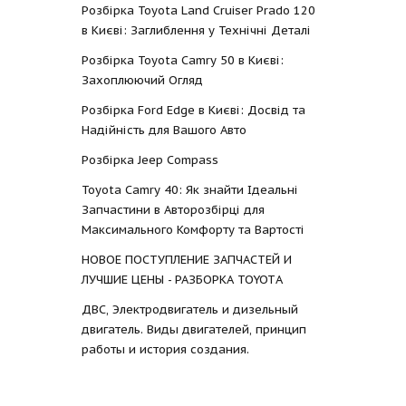
Розбірка Toyota Land Cruiser Prado 120
в Києві: Заглиблення у Технічні Деталі
Розбірка Toyota Camry 50 в Києві:
Захоплюючий Огляд
Розбірка Ford Edge в Києві: Досвід та
Надійність для Вашого Авто
Розбірка Jeep Compass
Toyota Camry 40: Як знайти Ідеальні
Запчастини в Авторозбірці для
Максимального Комфорту та Вартості
НОВОЕ ПОСТУПЛЕНИЕ ЗАПЧАСТЕЙ И
ЛУЧШИЕ ЦЕНЫ - РАЗБОРКА TOYOTА
ДВС, Электродвигатель и дизельный
двигатель. Виды двигателей, принцип
работы и история создания.