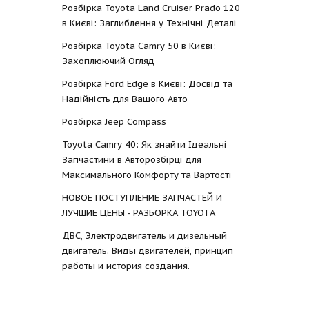
Розбірка Toyota Land Cruiser Prado 120
в Києві: Заглиблення у Технічні Деталі
Розбірка Toyota Camry 50 в Києві:
Захоплюючий Огляд
Розбірка Ford Edge в Києві: Досвід та
Надійність для Вашого Авто
Розбірка Jeep Compass
Toyota Camry 40: Як знайти Ідеальні
Запчастини в Авторозбірці для
Максимального Комфорту та Вартості
НОВОЕ ПОСТУПЛЕНИЕ ЗАПЧАСТЕЙ И
ЛУЧШИЕ ЦЕНЫ - РАЗБОРКА TOYOTА
ДВС, Электродвигатель и дизельный
двигатель. Виды двигателей, принцип
работы и история создания.