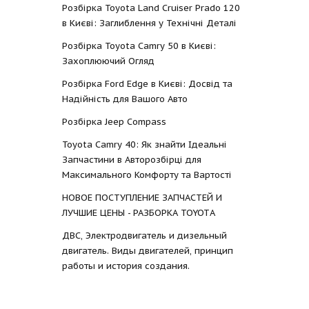
Розбірка Toyota Land Cruiser Prado 120
в Києві: Заглиблення у Технічні Деталі
Розбірка Toyota Camry 50 в Києві:
Захоплюючий Огляд
Розбірка Ford Edge в Києві: Досвід та
Надійність для Вашого Авто
Розбірка Jeep Compass
Toyota Camry 40: Як знайти Ідеальні
Запчастини в Авторозбірці для
Максимального Комфорту та Вартості
НОВОЕ ПОСТУПЛЕНИЕ ЗАПЧАСТЕЙ И
ЛУЧШИЕ ЦЕНЫ - РАЗБОРКА TOYOTА
ДВС, Электродвигатель и дизельный
двигатель. Виды двигателей, принцип
работы и история создания.