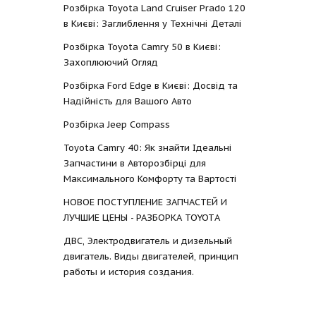
Розбірка Toyota Land Cruiser Prado 120
в Києві: Заглиблення у Технічні Деталі
Розбірка Toyota Camry 50 в Києві:
Захоплюючий Огляд
Розбірка Ford Edge в Києві: Досвід та
Надійність для Вашого Авто
Розбірка Jeep Compass
Toyota Camry 40: Як знайти Ідеальні
Запчастини в Авторозбірці для
Максимального Комфорту та Вартості
НОВОЕ ПОСТУПЛЕНИЕ ЗАПЧАСТЕЙ И
ЛУЧШИЕ ЦЕНЫ - РАЗБОРКА TOYOTА
ДВС, Электродвигатель и дизельный
двигатель. Виды двигателей, принцип
работы и история создания.