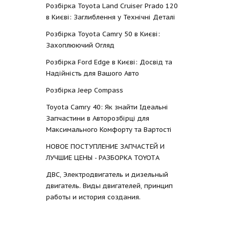
Розбірка Toyota Land Cruiser Prado 120
в Києві: Заглиблення у Технічні Деталі
Розбірка Toyota Camry 50 в Києві:
Захоплюючий Огляд
Розбірка Ford Edge в Києві: Досвід та
Надійність для Вашого Авто
Розбірка Jeep Compass
Toyota Camry 40: Як знайти Ідеальні
Запчастини в Авторозбірці для
Максимального Комфорту та Вартості
НОВОЕ ПОСТУПЛЕНИЕ ЗАПЧАСТЕЙ И
ЛУЧШИЕ ЦЕНЫ - РАЗБОРКА TOYOTА
ДВС, Электродвигатель и дизельный
двигатель. Виды двигателей, принцип
работы и история создания.