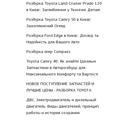
Розбірка Toyota Land Cruiser Prado 120
в Києві: Заглиблення у Технічні Деталі
Розбірка Toyota Camry 50 в Києві:
Захоплюючий Огляд
Розбірка Ford Edge в Києві: Досвід та
Надійність для Вашого Авто
Розбірка Jeep Compass
Toyota Camry 40: Як знайти Ідеальні
Запчастини в Авторозбірці для
Максимального Комфорту та Вартості
НОВОЕ ПОСТУПЛЕНИЕ ЗАПЧАСТЕЙ И
ЛУЧШИЕ ЦЕНЫ - РАЗБОРКА TOYOTА
ДВС, Электродвигатель и дизельный
двигатель. Виды двигателей, принцип
работы и история создания.