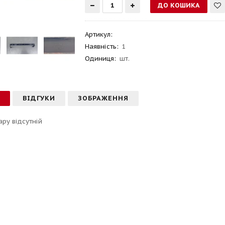
Артикул
:
Наявність:
1
Одиниця:
шт.
С
ВІДГУКИ
ЗОБРАЖЕННЯ
ару відсутній