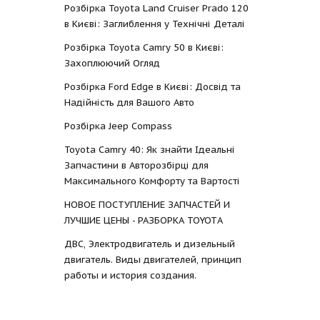
Розбірка Toyota Land Cruiser Prado 120
в Києві: Заглиблення у Технічні Деталі
Розбірка Toyota Camry 50 в Києві:
Захоплюючий Огляд
Розбірка Ford Edge в Києві: Досвід та
Надійність для Вашого Авто
Розбірка Jeep Compass
Toyota Camry 40: Як знайти Ідеальні
Запчастини в Авторозбірці для
Максимального Комфорту та Вартості
НОВОЕ ПОСТУПЛЕНИЕ ЗАПЧАСТЕЙ И
ЛУЧШИЕ ЦЕНЫ - РАЗБОРКА TOYOTА
ДВС, Электродвигатель и дизельный
двигатель. Виды двигателей, принцип
работы и история создания.