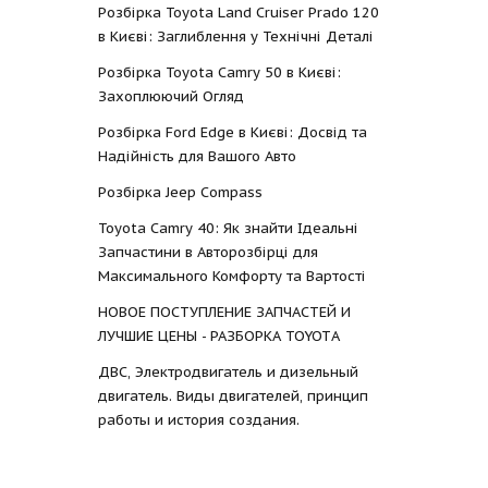
Розбірка Toyota Land Cruiser Prado 120
в Києві: Заглиблення у Технічні Деталі
Розбірка Toyota Camry 50 в Києві:
Захоплюючий Огляд
Розбірка Ford Edge в Києві: Досвід та
Надійність для Вашого Авто
Розбірка Jeep Compass
Toyota Camry 40: Як знайти Ідеальні
Запчастини в Авторозбірці для
Максимального Комфорту та Вартості
НОВОЕ ПОСТУПЛЕНИЕ ЗАПЧАСТЕЙ И
ЛУЧШИЕ ЦЕНЫ - РАЗБОРКА TOYOTА
ДВС, Электродвигатель и дизельный
двигатель. Виды двигателей, принцип
работы и история создания.