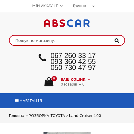
МІЙ АККАУНТ
ABS
CAR
067 260 33 17
093 360 42 55
050 730 47 97
0
ВАШ КОШИК
0 товарів — 0
НАВІГАЦІЯ
Головна
>
РОЗБОРКА TOYOTA
>
Land Cruiser 100