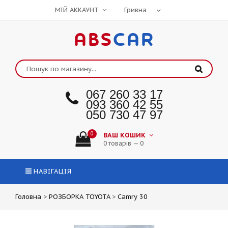
МІЙ АККАУНТ
ABS
CAR
067 260 33 17
093 360 42 55
050 730 47 97
0
ВАШ КОШИК
0 товарів — 0
НАВІГАЦІЯ
Головна
>
РОЗБОРКА TOYOTA
>
Camry 30