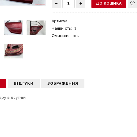
Артикул
:
Наявність:
1
Одиниця:
шт.
С
ВІДГУКИ
ЗОБРАЖЕННЯ
ару відсутній