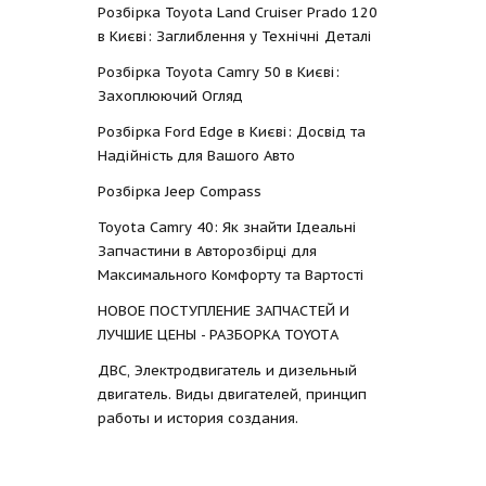
Розбірка Toyota Land Cruiser Prado 120
в Києві: Заглиблення у Технічні Деталі
Розбірка Toyota Camry 50 в Києві:
Захоплюючий Огляд
Розбірка Ford Edge в Києві: Досвід та
Надійність для Вашого Авто
Розбірка Jeep Compass
Toyota Camry 40: Як знайти Ідеальні
Запчастини в Авторозбірці для
Максимального Комфорту та Вартості
НОВОЕ ПОСТУПЛЕНИЕ ЗАПЧАСТЕЙ И
ЛУЧШИЕ ЦЕНЫ - РАЗБОРКА TOYOTА
ДВС, Электродвигатель и дизельный
двигатель. Виды двигателей, принцип
работы и история создания.