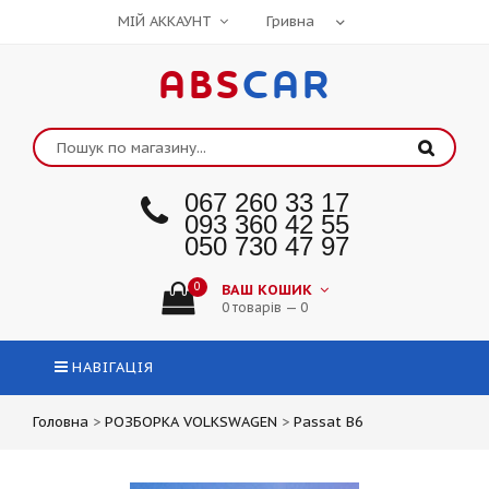
МІЙ АККАУНТ
ABS
CAR
067 260 33 17
093 360 42 55
050 730 47 97
0
ВАШ КОШИК
0 товарів — 0
НАВІГАЦІЯ
Головна
>
РОЗБОРКА VOLKSWAGEN
>
Passat B6