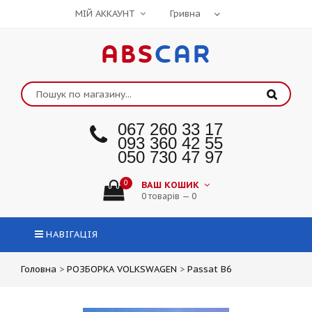
МІЙ АККАУНТ
ABS
CAR
067 260 33 17
093 360 42 55
050 730 47 97
0
ВАШ КОШИК
0 товарів — 0
НАВІГАЦІЯ
Головна
>
РОЗБОРКА VOLKSWAGEN
>
Passat B6