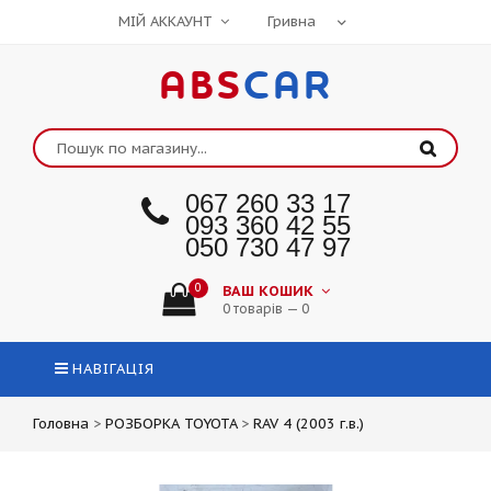
МІЙ АККАУНТ
ABS
CAR
067 260 33 17
093 360 42 55
050 730 47 97
0
ВАШ КОШИК
0 товарів — 0
НАВІГАЦІЯ
Головна
>
РОЗБОРКА TOYOTA
>
RAV 4 (2003 г.в.)