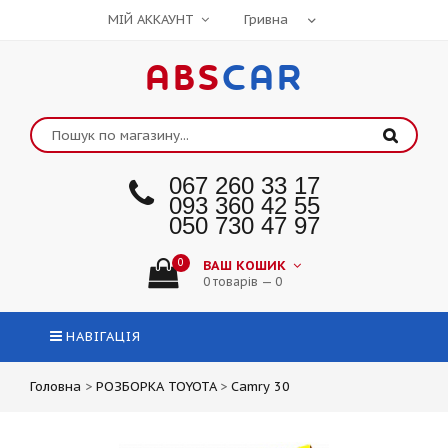
МІЙ АККАУНТ
ABS
CAR
067 260 33 17
093 360 42 55
050 730 47 97
0
ВАШ КОШИК
0 товарів — 0
НАВІГАЦІЯ
Головна
>
РОЗБОРКА TOYOTA
>
Camry 30