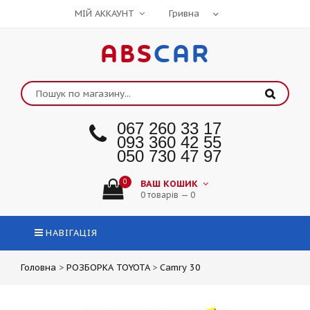
МІЙ АККАУНТ
ABS
CAR
067 260 33 17
093 360 42 55
050 730 47 97
0
ВАШ КОШИК
0 товарів — 0
НАВІГАЦІЯ
Головна
>
РОЗБОРКА TOYOTA
>
Camry 30