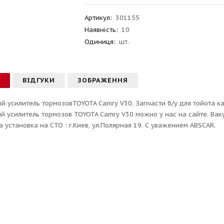
Артикул
:
301155
Наявність:
10
Одиниця:
шт.
С
ВІДГУКИ
ЗОБРАЖЕННЯ
й усилитель тормозовTOYOTA Camry V30. Запчасти б/у для тойота ка
й усилитель тормозов TOYOTA Camry V30 можно у нас на сайте. Ваку
 установка на СТО : г.Киев, ул.Полярная 19. С уважением ABSCAR.