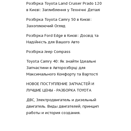
Розбірка Toyota Land Cruiser Prado 120
в Києві: Заглиблення у Технічні Деталі
Розбірка Toyota Camry 50 в Києві:
Захоплюючий Огляд
Розбірка Ford Edge в Києві: Досвід та
Надійність для Вашого Авто
Розбірка Jeep Compass
Toyota Camry 40: Як знайти Ідеальні
Запчастини в Авторозбірці для
Максимального Комфорту та Вартості
НОВОЕ ПОСТУПЛЕНИЕ ЗАПЧАСТЕЙ И
ЛУЧШИЕ ЦЕНЫ - РАЗБОРКА TOYOTА
ДВС, Электродвигатель и дизельный
двигатель. Виды двигателей, принцип
работы и история создания.