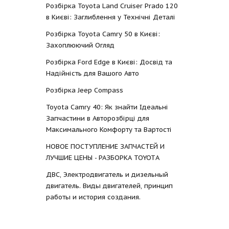
Розбірка Toyota Land Cruiser Prado 120
в Києві: Заглиблення у Технічні Деталі
Розбірка Toyota Camry 50 в Києві:
Захоплюючий Огляд
Розбірка Ford Edge в Києві: Досвід та
Надійність для Вашого Авто
Розбірка Jeep Compass
Toyota Camry 40: Як знайти Ідеальні
Запчастини в Авторозбірці для
Максимального Комфорту та Вартості
НОВОЕ ПОСТУПЛЕНИЕ ЗАПЧАСТЕЙ И
ЛУЧШИЕ ЦЕНЫ - РАЗБОРКА TOYOTА
ДВС, Электродвигатель и дизельный
двигатель. Виды двигателей, принцип
работы и история создания.