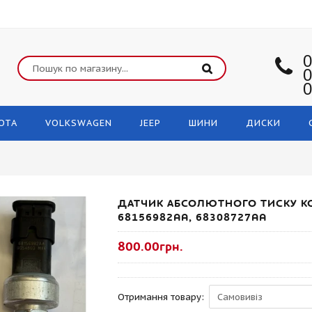
0
0
0
OTA
VOLKSWAGEN
JEEP
ШИНИ
ДИСКИ
ДАТЧИК АБСОЛЮТНОГО ТИСКУ К
68156982AA, 68308727AA
800.00грн.
Отримання товару: