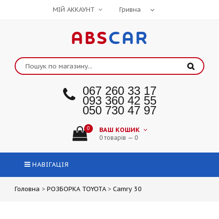
МІЙ АККАУНТ
ABS
CAR
067 260 33 17
093 360 42 55
050 730 47 97
0
ВАШ КОШИК
0 товарів — 0
НАВІГАЦІЯ
Головна
>
РОЗБОРКА TOYOTA
>
Camry 30