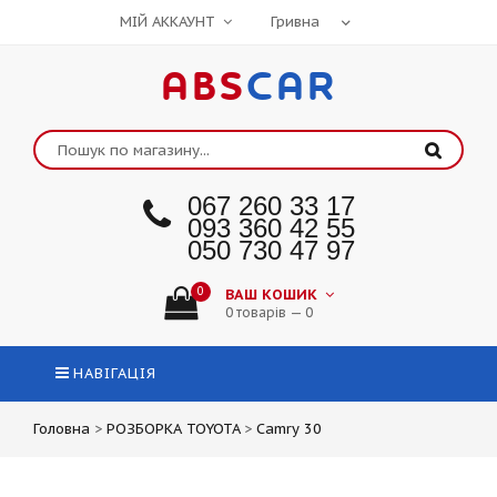
МІЙ АККАУНТ
ABS
CAR
067 260 33 17
093 360 42 55
050 730 47 97
0
ВАШ КОШИК
0 товарів — 0
НАВІГАЦІЯ
Головна
>
РОЗБОРКА TOYOTA
>
Camry 30