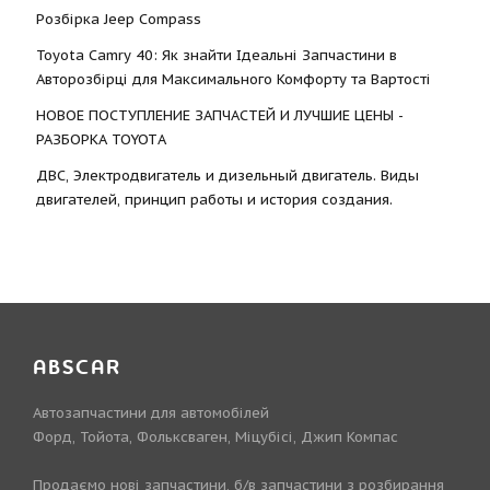
Розбірка Jeep Compass
Toyota Camry 40: Як знайти Ідеальні Запчастини в
Авторозбірці для Максимального Комфорту та Вартості
НОВОЕ ПОСТУПЛЕНИЕ ЗАПЧАСТЕЙ И ЛУЧШИЕ ЦЕНЫ -
РАЗБОРКА TOYOTА
ДВС, Электродвигатель и дизельный двигатель. Виды
двигателей, принцип работы и история создания.
ABSCAR
Автозапчастини для автомобілей
Форд, Тойота, Фольксваген, Міцубісі, Джип Компас
Продаємо нові запчастини, б/в запчастини з розбирання