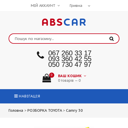
МІЙ АККАУНТ
ABS
CAR
067 260 33 17
093 360 42 55
050 730 47 97
0
ВАШ КОШИК
0 товарів — 0
НАВІГАЦІЯ
Головна
>
РОЗБОРКА TOYOTA
>
Camry 30