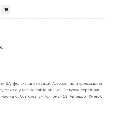
01
и б/у фольксваген кадди. Автозапчасти фольксваген,
y можно у нас на сайте АБСКАР. Полуось передняя
ас на СТО: г.Киев, ул.Полярная 19. Автошрот Киев. С