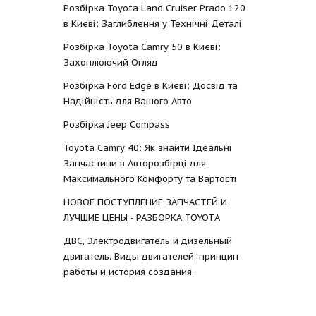
Розбірка Toyota Land Cruiser Prado 120
в Києві: Заглиблення у Технічні Деталі
Розбірка Toyota Camry 50 в Києві:
Захоплюючий Огляд
Розбірка Ford Edge в Києві: Досвід та
Надійність для Вашого Авто
Розбірка Jeep Compass
Toyota Camry 40: Як знайти Ідеальні
Запчастини в Авторозбірці для
Максимального Комфорту та Вартості
НОВОЕ ПОСТУПЛЕНИЕ ЗАПЧАСТЕЙ И
ЛУЧШИЕ ЦЕНЫ - РАЗБОРКА TOYOTА
ДВС, Электродвигатель и дизельный
двигатель. Виды двигателей, принцип
работы и история создания.