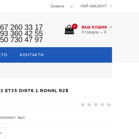
МІЙ АККАУНТ
67 260 33 17
0
ВАШ КОШИК
93 360 42 55
0 товарів — 0
50 730 47 97
СТО
КОНТАКТИ
3 ET35 DIA76.1 RONAL R28
комплект 4шт.