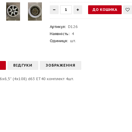
Артикул
:
D126
Наявність:
4
Одиниця:
шт.
С
ВІДГУКИ
ЗОБРАЖЕННЯ
6х6,5″ (4x108) d63 ET40 комплект 4шт.