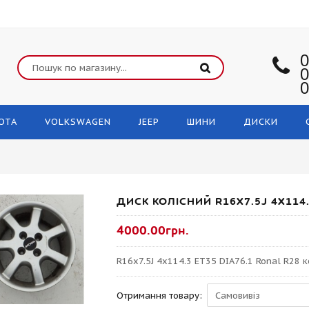
0
0
0
OTA
VOLKSWAGEN
JEEP
ШИНИ
ДИСКИ
ДИСК КОЛІСНИЙ R16X7.5J 4X114.
4000.00грн.
R16x7.5J 4x114.3 ET35 DIA76.1 Ronal R28 
Отримання товару: