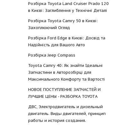
Розбірка Toyota Land Cruiser Prado 120
в Києві: Заглиблення у Технічні Деталі
Розбірка Toyota Camry 50 в Києві:
Захоплюючий Огляд
Розбірка Ford Edge в Києві: Досвід та
Надійність для Вашого Авто
Розбірка Jeep Compass
Toyota Camry 40: Як знайти Ідеальні
Запчастини в Авторозбірці для
Максимального Комфорту та Вартості
НОВОЕ ПОСТУПЛЕНИЕ ЗАПЧАСТЕЙ И
ЛУЧШИЕ ЦЕНЫ - РАЗБОРКА TOYOTА
ДВС, Электродвигатель и дизельный
двигатель. Виды двигателей, принцип
работы и история создания.