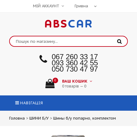
МІЙ АККАУНТ
ABS
CAR
067 260 33 17
093 360 42 55
050 730 47 97
0
ВАШ КОШИК
0 товарів — 0
НАВІГАЦІЯ
Головна
>
ШИНИ Б/У
>
Шины б/у попарно, комплектом