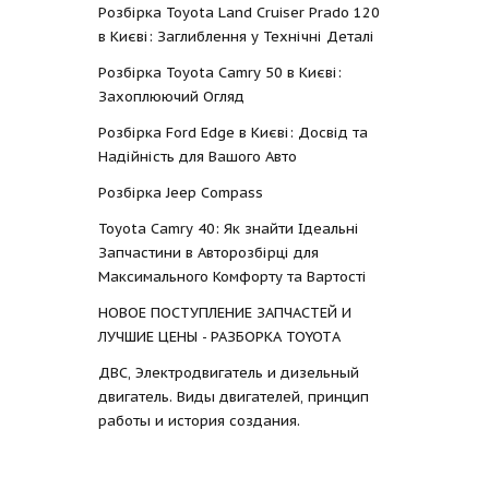
Розбірка Toyota Land Cruiser Prado 120
в Києві: Заглиблення у Технічні Деталі
Розбірка Toyota Camry 50 в Києві:
Захоплюючий Огляд
Розбірка Ford Edge в Києві: Досвід та
Надійність для Вашого Авто
Розбірка Jeep Compass
Toyota Camry 40: Як знайти Ідеальні
Запчастини в Авторозбірці для
Максимального Комфорту та Вартості
НОВОЕ ПОСТУПЛЕНИЕ ЗАПЧАСТЕЙ И
ЛУЧШИЕ ЦЕНЫ - РАЗБОРКА TOYOTА
ДВС, Электродвигатель и дизельный
двигатель. Виды двигателей, принцип
работы и история создания.