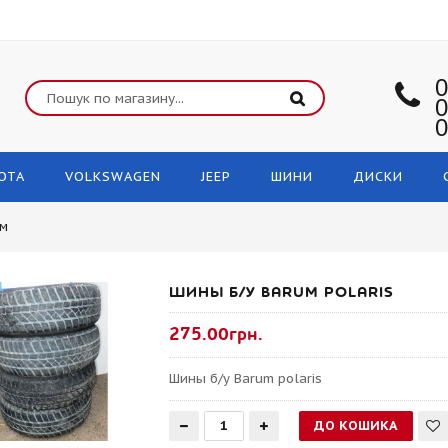
0
0
0
OTA
VOLKSWAGEN
JEEP
ШИНИ
ДИСКИ
ом
ШИНЫ Б/У BARUM POLARIS
275.00грн.
Шины б/у Barum polaris