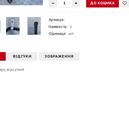
Артикул
:
Наявність:
1
Одиниця:
шт.
С
ВІДГУКИ
ЗОБРАЖЕННЯ
ару відсутній