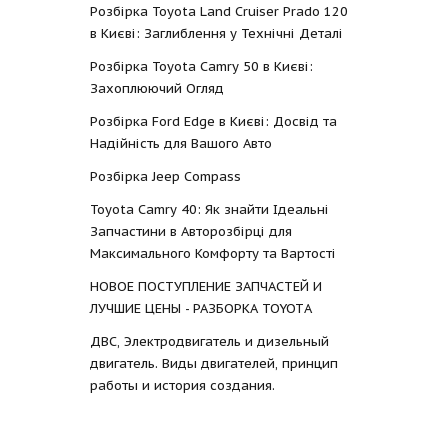
Розбірка Toyota Land Cruiser Prado 120
в Києві: Заглиблення у Технічні Деталі
Розбірка Toyota Camry 50 в Києві:
Захоплюючий Огляд
Розбірка Ford Edge в Києві: Досвід та
Надійність для Вашого Авто
Розбірка Jeep Compass
Toyota Camry 40: Як знайти Ідеальні
Запчастини в Авторозбірці для
Максимального Комфорту та Вартості
НОВОЕ ПОСТУПЛЕНИЕ ЗАПЧАСТЕЙ И
ЛУЧШИЕ ЦЕНЫ - РАЗБОРКА TOYOTА
ДВС, Электродвигатель и дизельный
двигатель. Виды двигателей, принцип
работы и история создания.