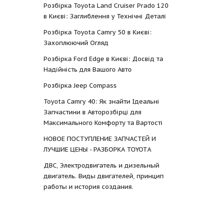
Розбірка Toyota Land Cruiser Prado 120
в Києві: Заглиблення у Технічні Деталі
Розбірка Toyota Camry 50 в Києві:
Захоплюючий Огляд
Розбірка Ford Edge в Києві: Досвід та
Надійність для Вашого Авто
Розбірка Jeep Compass
Toyota Camry 40: Як знайти Ідеальні
Запчастини в Авторозбірці для
Максимального Комфорту та Вартості
НОВОЕ ПОСТУПЛЕНИЕ ЗАПЧАСТЕЙ И
ЛУЧШИЕ ЦЕНЫ - РАЗБОРКА TOYOTА
ДВС, Электродвигатель и дизельный
двигатель. Виды двигателей, принцип
работы и история создания.