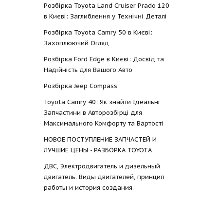
Розбірка Toyota Land Cruiser Prado 120
в Києві: Заглиблення у Технічні Деталі
Розбірка Toyota Camry 50 в Києві:
Захоплюючий Огляд
Розбірка Ford Edge в Києві: Досвід та
Надійність для Вашого Авто
Розбірка Jeep Compass
Toyota Camry 40: Як знайти Ідеальні
Запчастини в Авторозбірці для
Максимального Комфорту та Вартості
НОВОЕ ПОСТУПЛЕНИЕ ЗАПЧАСТЕЙ И
ЛУЧШИЕ ЦЕНЫ - РАЗБОРКА TOYOTА
ДВС, Электродвигатель и дизельный
двигатель. Виды двигателей, принцип
работы и история создания.