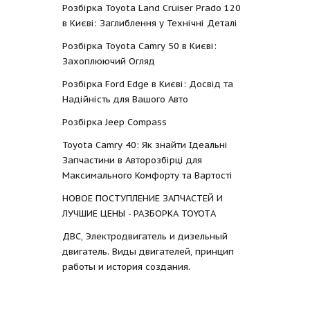
Розбірка Toyota Land Cruiser Prado 120
в Києві: Заглиблення у Технічні Деталі
Розбірка Toyota Camry 50 в Києві:
Захоплюючий Огляд
Розбірка Ford Edge в Києві: Досвід та
Надійність для Вашого Авто
Розбірка Jeep Compass
Toyota Camry 40: Як знайти Ідеальні
Запчастини в Авторозбірці для
Максимального Комфорту та Вартості
НОВОЕ ПОСТУПЛЕНИЕ ЗАПЧАСТЕЙ И
ЛУЧШИЕ ЦЕНЫ - РАЗБОРКА TOYOTА
ДВС, Электродвигатель и дизельный
двигатель. Виды двигателей, принцип
работы и история создания.