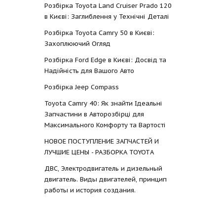
Розбірка Toyota Land Cruiser Prado 120
в Києві: Заглиблення у Технічні Деталі
Розбірка Toyota Camry 50 в Києві:
Захоплюючий Огляд
Розбірка Ford Edge в Києві: Досвід та
Надійність для Вашого Авто
Розбірка Jeep Compass
Toyota Camry 40: Як знайти Ідеальні
Запчастини в Авторозбірці для
Максимального Комфорту та Вартості
НОВОЕ ПОСТУПЛЕНИЕ ЗАПЧАСТЕЙ И
ЛУЧШИЕ ЦЕНЫ - РАЗБОРКА TOYOTА
ДВС, Электродвигатель и дизельный
двигатель. Виды двигателей, принцип
работы и история создания.