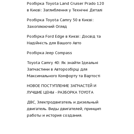
Розбірка Toyota Land Cruiser Prado 120
в Києві: Заглиблення у Технічні Деталі
Розбірка Toyota Camry 50 в Києві:
Захоплюючий Огляд
Розбірка Ford Edge в Києві: Досвід та
Надійність для Вашого Авто
Розбірка Jeep Compass
Toyota Camry 40: Як знайти Ідеальні
Запчастини в Авторозбірці для
Максимального Комфорту та Вартості
НОВОЕ ПОСТУПЛЕНИЕ ЗАПЧАСТЕЙ И
ЛУЧШИЕ ЦЕНЫ - РАЗБОРКА TOYOTА
ДВС, Электродвигатель и дизельный
двигатель. Виды двигателей, принцип
работы и история создания.