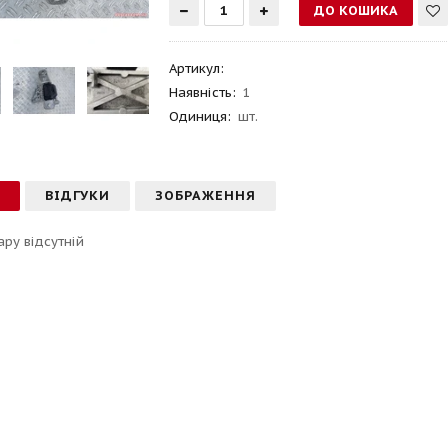
Артикул
:
Наявність:
1
Одиниця:
шт.
С
ВІДГУКИ
ЗОБРАЖЕННЯ
ару відсутній