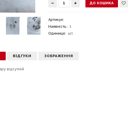
Артикул
:
Наявність:
1
Одиниця:
шт.
С
ВІДГУКИ
ЗОБРАЖЕННЯ
ару відсутній