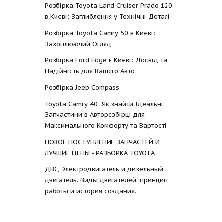
Розбірка Toyota Land Cruiser Prado 120
в Києві: Заглиблення у Технічні Деталі
Розбірка Toyota Camry 50 в Києві:
Захоплюючий Огляд
Розбірка Ford Edge в Києві: Досвід та
Надійність для Вашого Авто
Розбірка Jeep Compass
Toyota Camry 40: Як знайти Ідеальні
Запчастини в Авторозбірці для
Максимального Комфорту та Вартості
НОВОЕ ПОСТУПЛЕНИЕ ЗАПЧАСТЕЙ И
ЛУЧШИЕ ЦЕНЫ - РАЗБОРКА TOYOTА
ДВС, Электродвигатель и дизельный
двигатель. Виды двигателей, принцип
работы и история создания.