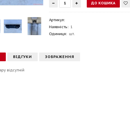
Артикул
:
Наявність:
1
Одиниця:
шт.
С
ВІДГУКИ
ЗОБРАЖЕННЯ
ару відсутній