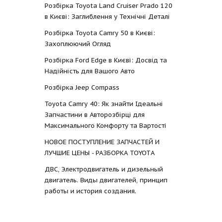
Розбірка Toyota Land Cruiser Prado 120
в Києві: Заглиблення у Технічні Деталі
Розбірка Toyota Camry 50 в Києві:
Захоплюючий Огляд
Розбірка Ford Edge в Києві: Досвід та
Надійність для Вашого Авто
Розбірка Jeep Compass
Toyota Camry 40: Як знайти Ідеальні
Запчастини в Авторозбірці для
Максимального Комфорту та Вартості
НОВОЕ ПОСТУПЛЕНИЕ ЗАПЧАСТЕЙ И
ЛУЧШИЕ ЦЕНЫ - РАЗБОРКА TOYOTА
ДВС, Электродвигатель и дизельный
двигатель. Виды двигателей, принцип
работы и история создания.