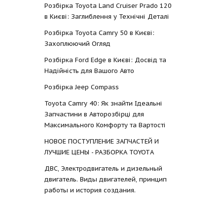
Розбірка Toyota Land Cruiser Prado 120
в Києві: Заглиблення у Технічні Деталі
Розбірка Toyota Camry 50 в Києві:
Захоплюючий Огляд
Розбірка Ford Edge в Києві: Досвід та
Надійність для Вашого Авто
Розбірка Jeep Compass
Toyota Camry 40: Як знайти Ідеальні
Запчастини в Авторозбірці для
Максимального Комфорту та Вартості
НОВОЕ ПОСТУПЛЕНИЕ ЗАПЧАСТЕЙ И
ЛУЧШИЕ ЦЕНЫ - РАЗБОРКА TOYOTА
ДВС, Электродвигатель и дизельный
двигатель. Виды двигателей, принцип
работы и история создания.