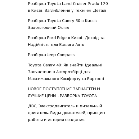
Розбірка Toyota Land Cruiser Prado 120
в Києві: Заглиблення у Технічні Деталі
Розбірка Toyota Camry 50 в Києві:
Захоплюючий Огляд
Розбірка Ford Edge в Києві: Досвід та
Надійність для Вашого Авто
Розбірка Jeep Compass
Toyota Camry 40: Як знайти Ідеальні
Запчастини в Авторозбірці для
Максимального Комфорту та Вартості
НОВОЕ ПОСТУПЛЕНИЕ ЗАПЧАСТЕЙ И
ЛУЧШИЕ ЦЕНЫ - РАЗБОРКА TOYOTА
ДВС, Электродвигатель и дизельный
двигатель. Виды двигателей, принцип
работы и история создания.