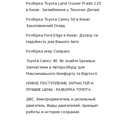
Розбірка Toyota Land Cruiser Prado 120
в Києві: Заглиблення у Технічні Деталі
Розбірка Toyota Camry 50 в Києві:
Захоплюючий Огляд
Розбірка Ford Edge в Києві: Досвід та
Надійність для Вашого Авто
Розбірка Jeep Compass
Toyota Camry 40: Як знайти Ідеальні
Запчастини в Авторозбірці для
Максимального Комфорту та Вартості
НОВОЕ ПОСТУПЛЕНИЕ ЗАПЧАСТЕЙ И
ЛУЧШИЕ ЦЕНЫ - РАЗБОРКА TOYOTА
ДВС, Электродвигатель и дизельный
двигатель. Виды двигателей, принцип
работы и история создания.