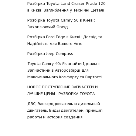
Розбірка Toyota Land Cruiser Prado 120
в Києві: Заглиблення у Технічні Деталі
Розбірка Toyota Camry 50 в Києві:
Захоплюючий Огляд
Розбірка Ford Edge в Києві: Досвід та
Надійність для Вашого Авто
Розбірка Jeep Compass
Toyota Camry 40: Як знайти Ідеальні
Запчастини в Авторозбірці для
Максимального Комфорту та Вартості
НОВОЕ ПОСТУПЛЕНИЕ ЗАПЧАСТЕЙ И
ЛУЧШИЕ ЦЕНЫ - РАЗБОРКА TOYOTА
ДВС, Электродвигатель и дизельный
двигатель. Виды двигателей, принцип
работы и история создания.