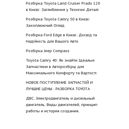
Розбірка Toyota Land Cruiser Prado 120
в Києві: Заглиблення у Технічні Деталі
Розбірка Toyota Camry 50 в Києві:
Захоплюючий Огляд
Розбірка Ford Edge в Києві: Досвід та
Надійність для Вашого Авто
Розбірка Jeep Compass
Toyota Camry 40: Як знайти Ідеальні
Запчастини в Авторозбірці для
Максимального Комфорту та Вартості
НОВОЕ ПОСТУПЛЕНИЕ ЗАПЧАСТЕЙ И
ЛУЧШИЕ ЦЕНЫ - РАЗБОРКА TOYOTА
ДВС, Электродвигатель и дизельный
двигатель. Виды двигателей, принцип
работы и история создания.