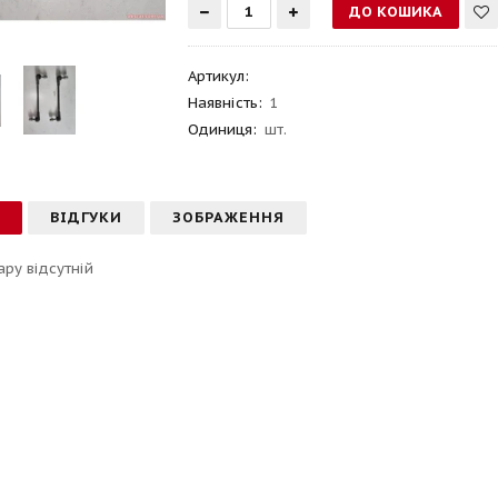
Артикул
:
Наявність:
1
Одиниця:
шт.
С
ВІДГУКИ
ЗОБРАЖЕННЯ
ару відсутній