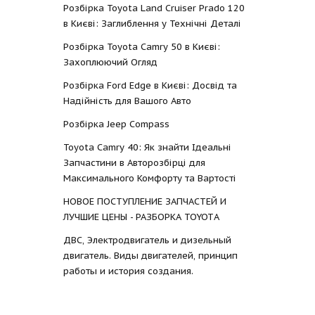
Розбірка Toyota Land Cruiser Prado 120
в Києві: Заглиблення у Технічні Деталі
Розбірка Toyota Camry 50 в Києві:
Захоплюючий Огляд
Розбірка Ford Edge в Києві: Досвід та
Надійність для Вашого Авто
Розбірка Jeep Compass
Toyota Camry 40: Як знайти Ідеальні
Запчастини в Авторозбірці для
Максимального Комфорту та Вартості
НОВОЕ ПОСТУПЛЕНИЕ ЗАПЧАСТЕЙ И
ЛУЧШИЕ ЦЕНЫ - РАЗБОРКА TOYOTА
ДВС, Электродвигатель и дизельный
двигатель. Виды двигателей, принцип
работы и история создания.