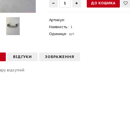
Артикул
:
Наявність:
1
Одиниця:
шт.
С
ВІДГУКИ
ЗОБРАЖЕННЯ
ару відсутній