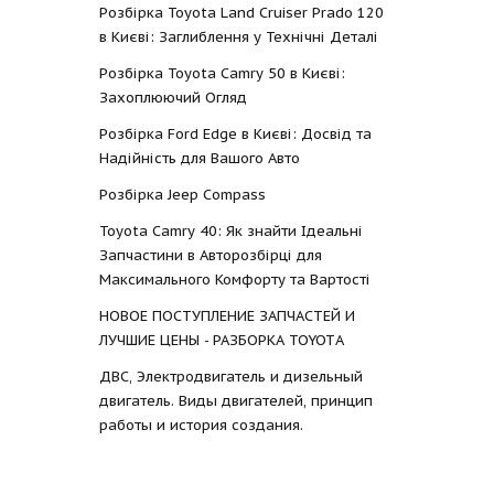
Розбірка Toyota Land Cruiser Prado 120
в Києві: Заглиблення у Технічні Деталі
Розбірка Toyota Camry 50 в Києві:
Захоплюючий Огляд
Розбірка Ford Edge в Києві: Досвід та
Надійність для Вашого Авто
Розбірка Jeep Compass
Toyota Camry 40: Як знайти Ідеальні
Запчастини в Авторозбірці для
Максимального Комфорту та Вартості
НОВОЕ ПОСТУПЛЕНИЕ ЗАПЧАСТЕЙ И
ЛУЧШИЕ ЦЕНЫ - РАЗБОРКА TOYOTА
ДВС, Электродвигатель и дизельный
двигатель. Виды двигателей, принцип
работы и история создания.