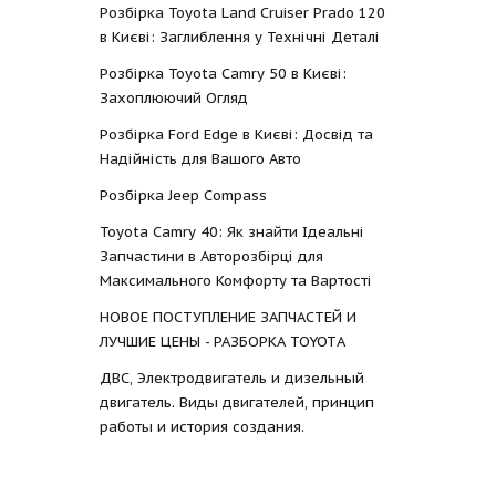
Розбірка Toyota Land Cruiser Prado 120
в Києві: Заглиблення у Технічні Деталі
Розбірка Toyota Camry 50 в Києві:
Захоплюючий Огляд
Розбірка Ford Edge в Києві: Досвід та
Надійність для Вашого Авто
Розбірка Jeep Compass
Toyota Camry 40: Як знайти Ідеальні
Запчастини в Авторозбірці для
Максимального Комфорту та Вартості
НОВОЕ ПОСТУПЛЕНИЕ ЗАПЧАСТЕЙ И
ЛУЧШИЕ ЦЕНЫ - РАЗБОРКА TOYOTА
ДВС, Электродвигатель и дизельный
двигатель. Виды двигателей, принцип
работы и история создания.