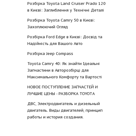
Розбірка Toyota Land Cruiser Prado 120
в Києві: Заглиблення у Технічні Деталі
Розбірка Toyota Camry 50 в Києві:
Захоплюючий Огляд
Розбірка Ford Edge в Києві: Досвід та
Надійність для Вашого Авто
Розбірка Jeep Compass
Toyota Camry 40: Як знайти Ідеальні
Запчастини в Авторозбірці для
Максимального Комфорту та Вартості
НОВОЕ ПОСТУПЛЕНИЕ ЗАПЧАСТЕЙ И
ЛУЧШИЕ ЦЕНЫ - РАЗБОРКА TOYOTА
ДВС, Электродвигатель и дизельный
двигатель. Виды двигателей, принцип
работы и история создания.