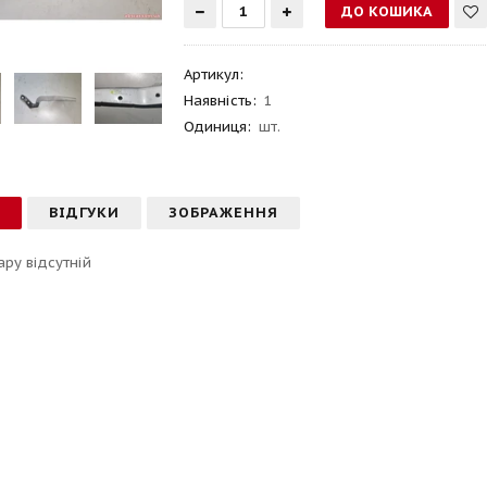
Артикул
:
Наявність:
1
Одиниця:
шт.
С
ВІДГУКИ
ЗОБРАЖЕННЯ
ару відсутній