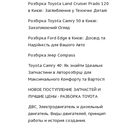
Розбірка Toyota Land Cruiser Prado 120
в Києві: Заглиблення у Технічні Деталі
Розбірка Toyota Camry 50 в Києві:
Захоплюючий Огляд
Розбірка Ford Edge в Києві: Досвід та
Надійність для Вашого Авто
Розбірка Jeep Compass
Toyota Camry 40: Як знайти Ідеальні
Запчастини в Авторозбірці для
Максимального Комфорту та Вартості
НОВОЕ ПОСТУПЛЕНИЕ ЗАПЧАСТЕЙ И
ЛУЧШИЕ ЦЕНЫ - РАЗБОРКА TOYOTА
ДВС, Электродвигатель и дизельный
двигатель. Виды двигателей, принцип
работы и история создания.