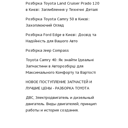
Розбірка Toyota Land Cruiser Prado 120
в Києві: Заглиблення у Технічні Деталі
Розбірка Toyota Camry 50 в Києві:
Захоплюючий Огляд
Розбірка Ford Edge в Києві: Досвід та
Надійність для Вашого Авто
Розбірка Jeep Compass
Toyota Camry 40: Як знайти Ідеальні
Запчастини в Авторозбірці для
Максимального Комфорту та Вартості
НОВОЕ ПОСТУПЛЕНИЕ ЗАПЧАСТЕЙ И
ЛУЧШИЕ ЦЕНЫ - РАЗБОРКА TOYOTА
ДВС, Электродвигатель и дизельный
двигатель. Виды двигателей, принцип
работы и история создания.