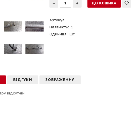
Артикул
:
Наявність:
1
Одиниця:
шт.
С
ВІДГУКИ
ЗОБРАЖЕННЯ
ару відсутній