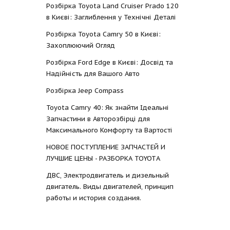
Розбірка Toyota Land Cruiser Prado 120
в Києві: Заглиблення у Технічні Деталі
Розбірка Toyota Camry 50 в Києві:
Захоплюючий Огляд
Розбірка Ford Edge в Києві: Досвід та
Надійність для Вашого Авто
Розбірка Jeep Compass
Toyota Camry 40: Як знайти Ідеальні
Запчастини в Авторозбірці для
Максимального Комфорту та Вартості
НОВОЕ ПОСТУПЛЕНИЕ ЗАПЧАСТЕЙ И
ЛУЧШИЕ ЦЕНЫ - РАЗБОРКА TOYOTА
ДВС, Электродвигатель и дизельный
двигатель. Виды двигателей, принцип
работы и история создания.