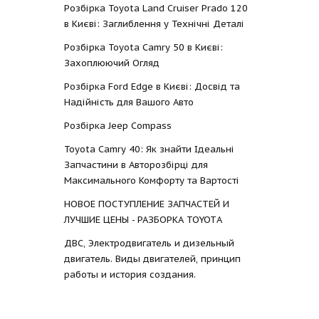
Розбірка Toyota Land Cruiser Prado 120
в Києві: Заглиблення у Технічні Деталі
Розбірка Toyota Camry 50 в Києві:
Захоплюючий Огляд
Розбірка Ford Edge в Києві: Досвід та
Надійність для Вашого Авто
Розбірка Jeep Compass
Toyota Camry 40: Як знайти Ідеальні
Запчастини в Авторозбірці для
Максимального Комфорту та Вартості
НОВОЕ ПОСТУПЛЕНИЕ ЗАПЧАСТЕЙ И
ЛУЧШИЕ ЦЕНЫ - РАЗБОРКА TOYOTА
ДВС, Электродвигатель и дизельный
двигатель. Виды двигателей, принцип
работы и история создания.