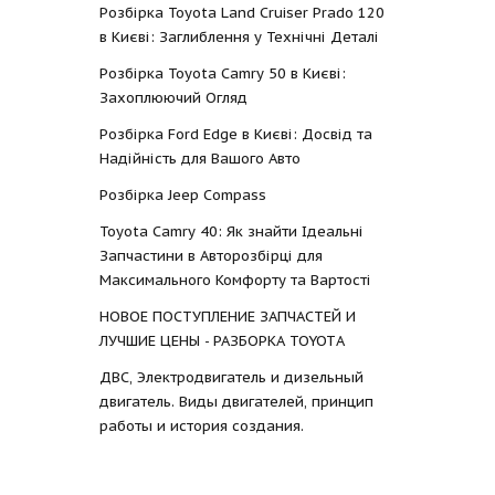
Розбірка Toyota Land Cruiser Prado 120
в Києві: Заглиблення у Технічні Деталі
Розбірка Toyota Camry 50 в Києві:
Захоплюючий Огляд
Розбірка Ford Edge в Києві: Досвід та
Надійність для Вашого Авто
Розбірка Jeep Compass
Toyota Camry 40: Як знайти Ідеальні
Запчастини в Авторозбірці для
Максимального Комфорту та Вартості
НОВОЕ ПОСТУПЛЕНИЕ ЗАПЧАСТЕЙ И
ЛУЧШИЕ ЦЕНЫ - РАЗБОРКА TOYOTА
ДВС, Электродвигатель и дизельный
двигатель. Виды двигателей, принцип
работы и история создания.